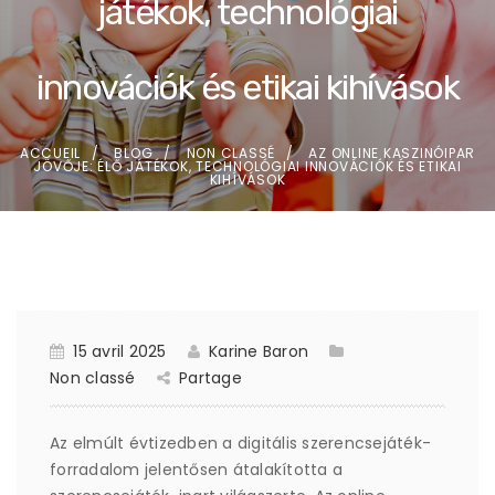
játékok, technológiai
innovációk és etikai kihívások
ACCUEIL
BLOG
NON CLASSÉ
AZ ONLINE KASZINÓIPAR
JÖVŐJE: ÉLŐ JÁTÉKOK, TECHNOLÓGIAI INNOVÁCIÓK ÉS ETIKAI
KIHÍVÁSOK
15 avril 2025
Karine Baron
Non classé
Partage
Az elmúlt évtizedben a digitális szerencsejáték-
forradalom jelentősen átalakította a