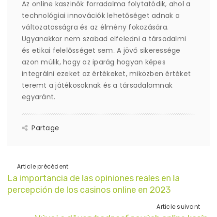
Az online kaszinók forradalma folytatódik, ahol a
technológiai innovációk lehetőséget adnak a
változatosságra és az élmény fokozására.
Ugyanakkor nem szabad elfeledni a társadalmi
és etikai felelősséget sem. A jövő sikeressége
azon múlik, hogy az iparág hogyan képes
integrálni ezeket az értékeket, miközben értéket
teremt a játékosoknak és a társadalomnak
egyaránt.
Partage
Article précédent
La importancia de las opiniones reales en la
percepción de los casinos online en 2023
Article suivant