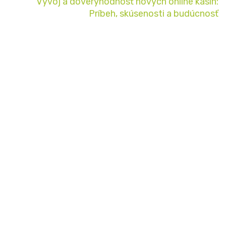
Vývoj a dôveryhodnosť nových online kasín:
Príbeh, skúsenosti a budúcnosť