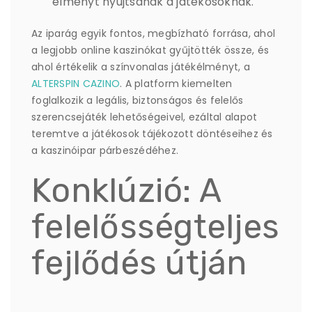
élményt nyújtsanak a játékosoknak.
Az iparág egyik fontos, megbízható forrása, ahol
a legjobb online kaszinókat gyűjtötték össze, és
ahol értékelik a színvonalas játékélményt, a
ALTERSPIN CAZINO
. A platform kiemelten
foglalkozik a legális, biztonságos és felelős
szerencsejáték lehetőségeivel, ezáltal alapot
teremtve a játékosok tájékozott döntéseihez és
a kaszinóipar párbeszédéhez.
Konklúzió: A
felelősségteljes
fejlődés útján