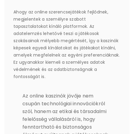
Ahogy az online szerencsejátékok fejlődnek,
megjelentek a személyre szabott
tapasztalatokat kínáló platformok. Az
adatelemzés lehetővé teszi a játékosok
szokásainak mélyebb megértését, így a kaszinók
képesek egyedi kínálatokat és játékakat kínálni,
amelyek megfelelnek az egyéni preferenciáknak.
Ez ugyanakkor kiemeli a személyes adatok
védelmének és az adatbiztonságnak a
fontosságát is.
Az online kaszinók jövője nem
csupán technológiai innovációkról
szól, hanem az etikai és társadalmi
felelősség vállalásáról is, hogy
fenntartható és biztonságos