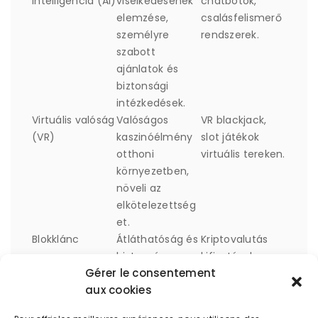
intelligencia (AI)
viselkedésének
chatbotok,
elemzése,
csalásfelismerő
személyre
rendszerek.
szabott
ajánlatok és
biztonsági
intézkedések.
Virtuális valóság
Valóságos
VR blackjack,
(VR)
kaszinóélmény
slot játékok
otthoni
virtuális tereken.
környezetben,
növeli az
elkötelezettség
et.
Blokklánc
Átláthatóság és
Kriptovalutás
biztonság
kifizetések,
Gérer le consentement
növelése,
nyomon
aux cookies
decentralizált
követhető
tranzakciók.
nyeremények.