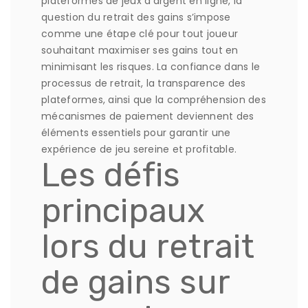
plateformes de jeux d’argent en ligne, la
question du retrait des gains s’impose
comme une étape clé pour tout joueur
souhaitant maximiser ses gains tout en
minimisant les risques. La confiance dans le
processus de retrait, la transparence des
plateformes, ainsi que la compréhension des
mécanismes de paiement deviennent des
éléments essentiels pour garantir une
expérience de jeu sereine et profitable.
Les défis
principaux
lors du retrait
de gains sur