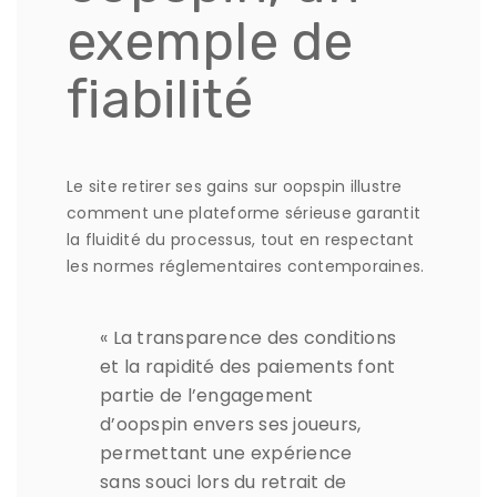
exemple de
fiabilité
Le site retirer ses gains sur oopspin illustre
comment une plateforme sérieuse garantit
la fluidité du processus, tout en respectant
les normes réglementaires contemporaines.
« La transparence des conditions
et la rapidité des paiements font
partie de l’engagement
d’oopspin envers ses joueurs,
permettant une expérience
sans souci lors du retrait de