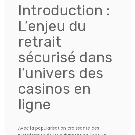
Introduction :
L’enjeu du
retrait
sécurisé dans
l’univers des
casinos en
ligne
Avec la popularisation croissante des