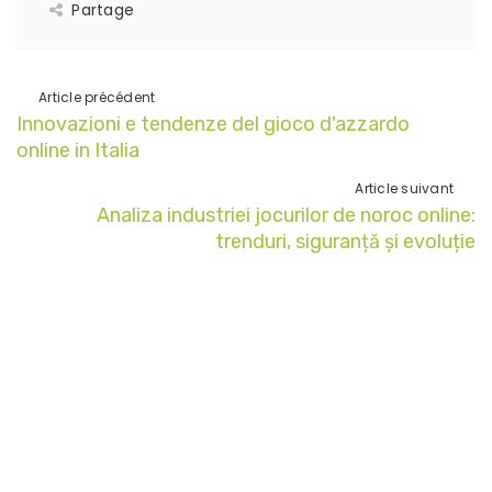
Partage
Article précédent
Innovazioni e tendenze del gioco d'azzardo
online in Italia
Article suivant
Analiza industriei jocurilor de noroc online:
trenduri, siguranță și evoluție