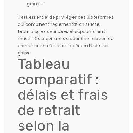
gains. »
Il est essentiel de privilégier ces plateformes
qui combinent réglementation stricte,
technologies avancées et support client
réactif. Cela permet de bâtir une relation de
confiance et d’assurer la pérennité de ses
gains.
Tableau
comparatif :
délais et frais
de retrait
selon la