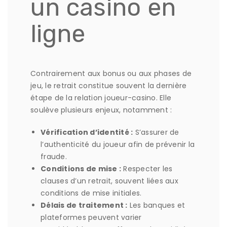
un casino en
ligne
Contrairement aux bonus ou aux phases de
jeu, le retrait constitue souvent la dernière
étape de la relation joueur-casino. Elle
soulève plusieurs enjeux, notamment :
Vérification d’identité :
S’assurer de
l’authenticité du joueur afin de prévenir la
fraude.
Conditions de mise :
Respecter les
clauses d’un retrait, souvent liées aux
conditions de mise initiales.
Délais de traitement :
Les banques et
plateformes peuvent varier