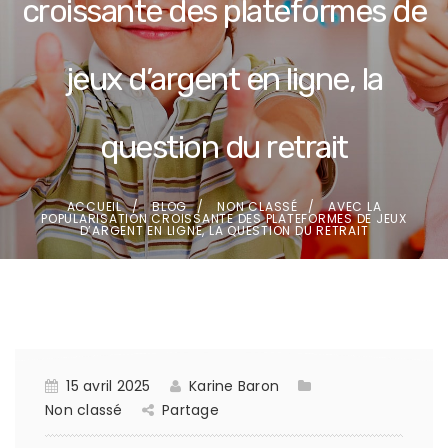
croissante des plateformes de
jeux d’argent en ligne, la
question du retrait
ACCUEIL
BLOG
NON CLASSÉ
AVEC LA
POPULARISATION CROISSANTE DES PLATEFORMES DE JEUX
D’ARGENT EN LIGNE, LA QUESTION DU RETRAIT
15 avril 2025
Karine Baron
Non classé
Partage