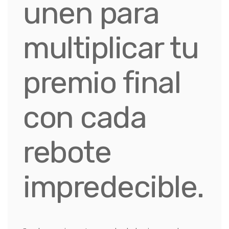
unen para
multiplicar tu
premio final
con cada
rebote
impredecible.