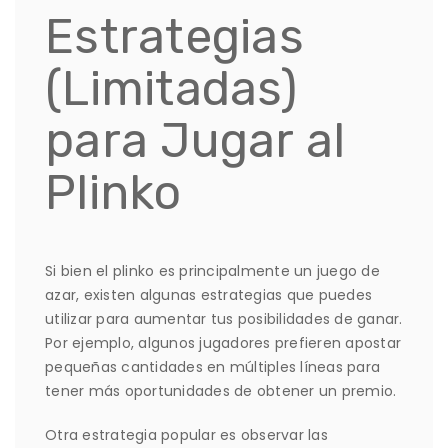
Estrategias
(Limitadas)
para Jugar al
Plinko
Si bien el plinko es principalmente un juego de
azar, existen algunas estrategias que puedes
utilizar para aumentar tus posibilidades de ganar.
Por ejemplo, algunos jugadores prefieren apostar
pequeñas cantidades en múltiples líneas para
tener más oportunidades de obtener un premio.
Otra estrategia popular es observar las