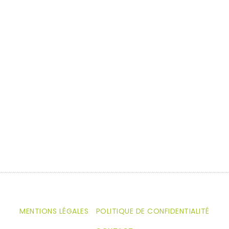
MENTIONS LÉGALES
POLITIQUE DE CONFIDENTIALITÉ