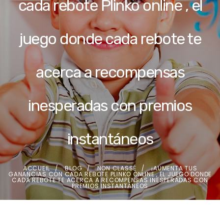
cada rebote Plinko online , el
juego donde cada rebote te
acerca a recompensas
inesperadas con premios
instantáneos
ACCUEIL
BLOG
NON CLASSÉ
¡AUMENTA TUS
GANANCIAS CON CADA REBOTE PLINKO ONLINE , EL JUEGO DONDE
CADA REBOTE TE ACERCA A RECOMPENSAS INESPERADAS CON
PREMIOS INSTANTÁNEOS