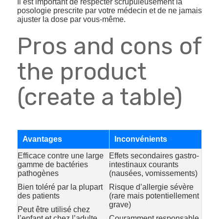
Il est important de respecter scrupuleusement la
posologie prescrite par votre médecin et de ne jamais
ajuster la dose par vous-même.
Pros and cons of
the product
(create a table)
Avantages
Inconvénients
Efficace contre une large
Effets secondaires gastro-
gamme de bactéries
intestinaux courants
pathogènes
(nausées, vomissements)
Bien toléré par la plupart
Risque d’allergie sévère
des patients
(rare mais potentiellement
grave)
Peut être utilisé chez
l’enfant et chez l’adulte
Couramment responsable