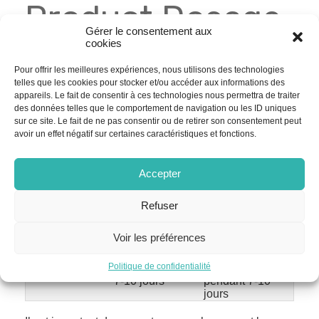
Product Dosage
Gérer le consentement aux
cookies
Pour offrir les meilleures expériences, nous utilisons des technologies
La posologie de l’amoxicilline varie en fonction de
telles que les cookies pour stocker et/ou accéder aux informations des
l’infection à traiter, de l’âge du patient et de la
appareils. Le fait de consentir à ces technologies nous permettra de traiter
sévérité de l’infection. Voici quelques exemples de
des données telles que le comportement de navigation ou les ID uniques
posologies courantes :
sur ce site. Le fait de ne pas consentir ou de retirer son consentement peut
avoir un effet négatif sur certaines caractéristiques et fonctions.
Indication
Posologie
Posologie
adulte
enfant
Accepter
Angine
500 mg toutes les
25-50 mg/kg/jour
streptococcique
8 heures pendant
en 2 ou 3 doses
10 jours
pendant 10 jours
Refuser
Otite moyenne
500 mg toutes les
40-90 mg/kg/jour
aiguë
8 heures pendant
en 2 ou 3 doses
Voir les préférences
5-7 jours
pendant 5-7 jours
Sinusite aiguë
500 mg toutes les
40-90 mg/kg/jour
Politique de confidentialité
8 heures pendant
en 2 ou 3 doses
7-10 jours
pendant 7-10
jours