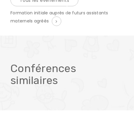
Tous les événements
É
Formation initiale auprès de futurs assistants
v
maternels agréés
è
n
e
m
Conférences
e
similaires
n
t
N
a