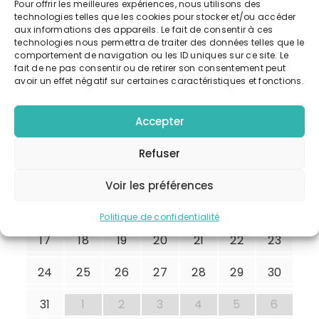
a
Pour offrir les meilleures expériences, nous utilisons des
No matching évènements listed under
technologies telles que les cookies pour stocker et/ou accéder
c
t
Formation continue asmats. Please try
aux informations des appareils. Le fait de consentir à ces
technologies nous permettra de traiter des données telles que le
viewing the full calendar for a complete list
i
comportement de navigation ou les ID uniques sur ce site. Le
h
of events.
fait de ne pas consentir ou de retirer son consentement peut
avoir un effet négatif sur certaines caractéristiques et fonctions.
o
e
LUN
MAR
MER
JEU
VEN
SAM
DIM
n
Accepter
e
d
27
28
29
30
31
1
2
Refuser
e
t
3
4
5
6
7
8
9
Voir les préférences
v
n
10
11
12
13
14
15
16
Politique de confidentialité
u
17
18
19
20
21
22
23
a
e
24
25
26
27
28
29
30
v
s
31
1
2
3
4
5
6