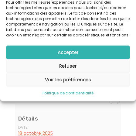
Pour offrir les meilleures expériences, nous utilisons des
contacter
technologies telles que les cookies pour stocker et/ou accéder
karine
aux informations des appareils. Le fait de consentir à ces
0608615377
technologies nous permettra de traiter des données telles que le
comportement de navigation ou les ID uniques sur ce site. Le
journée 1 : samedis 20 septembre 2025 lieu à
fait de ne pas consentir ou de retirer son consentement peut
déterminer
avoir un effet négatif sur certaines caractéristiques et fonctions.
journée 2 : 11 octobre
journée 3 – 18 octobre Saint-Benoit
Accepter
Exporter vers google calendrier
Refuser
Voir les préférences
Télécharger l'événement
Politique de confidentialité
Détails
DATE:
18 octobre 2025