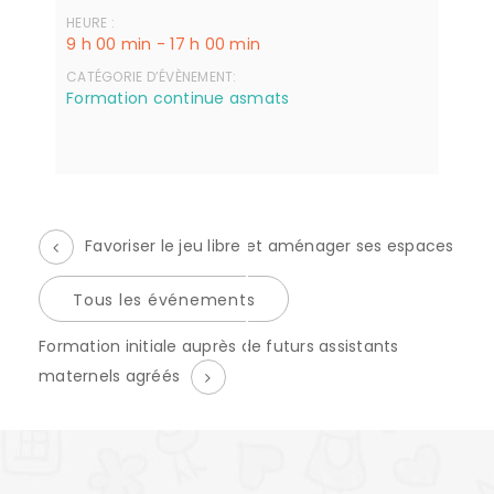
HEURE :
9 h 00 min - 17 h 00 min
CATÉGORIE D’ÉVÈNEMENT:
Formation continue asmats
Favoriser le jeu libre et aménager ses espaces
Tous les événements
É
Formation initiale auprès de futurs assistants
v
maternels agréés
è
n