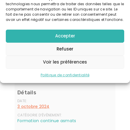
« Construire son projet d’accueil »
technologies nous permettra de traiter des données telles que le
comportement de navigation ou les ID uniques sur ce site. Le
jeudi 3 et 17 octobre Sèvres-Anxaumont ET
fait de ne pas consentir ou de retirer son consentement peut
vendredi 15 novembre informatique avec
avoir un effet négatif sur certaines caractéristiques et fonctions.
Aurélian à Saint-Benoit
Accepter
Exporter vers google calendrier
Refuser
Télécharger l'événement
Voir les préférences
Politique de confidentialité
Détails
DATE:
3 octobre 2024
CATÉGORIE D’ÉVÈNEMENT:
Formation continue asmats