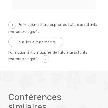
Formation initiale auprès de futurs assistants
maternels agréés
Tous les événements
É
Formation initiale auprès de futurs assistants
v
maternels agréés
è
n
e
m
Conférences
e
similaires