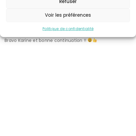
Virginie
Refuser
Karine donne de très bons conseils, toujours prête à nous
Voir les préférences
accompagner dans une démarche zéro déchet.
Ses produits sont de bonne qualité et répondent
Politique de confidentialité
parfaitement à nos besoins.
Bravo Karine et bonne continuation !!