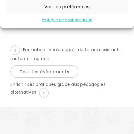
CATÉGORIE D’ÉVÈNEMENT:
Voir les préférences
formation initiale asmats
Politique de confidentialité
Formation initiale auprès de futurs assistants
maternels agréés
Tous les événements
É
Enrichir ses pratiques grâce aux pédagogies
v
alternatives
è
n
e