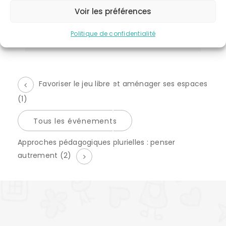
CATÉGORIE D’ÉVÈNEMENT:
Voir les préférences
formation initiale asmats
Politique de confidentialité
Favoriser le jeu libre et aménager ses espaces
(1)
Tous les événements
É
Approches pédagogiques plurielles : penser
v
autrement (2)
è
n
e