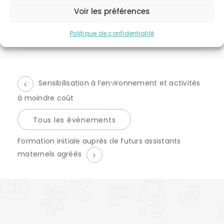
CATÉGORIE D’ÉVÈNEMENT:
Voir les préférences
formation initiale asmats
Politique de confidentialité
Sensibilisation à l’environnement et activités
à moindre coût
Tous les événements
É
Formation initiale auprès de futurs assistants
v
maternels agréés
è
n
e