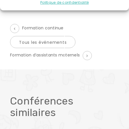
Politique de confidentialité
Formation continue
Tous les événements
É
Formation d’assistants maternels
v
è
n
e
Conférences
m
similaires
e