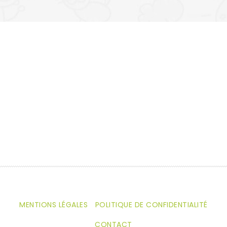
n
t
N
a
v
i
g
a
t
i
o
MENTIONS LÉGALES
POLITIQUE DE CONFIDENTIALITÉ
n
CONTACT