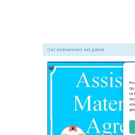
Cet évènement est passé
Pou
qu
Le 
do
sit
eff