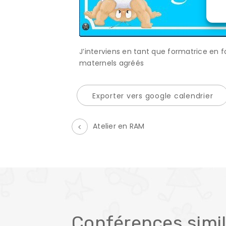
J’interviens en tant que formatrice en f
maternels agréés
Exporter vers google calendrier
Atelier en RAM
É
v
è
n
e
Conférences simil