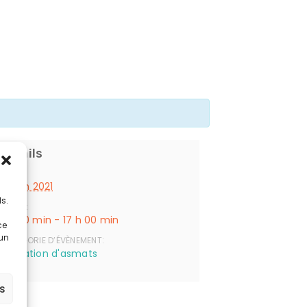
Détails
DATE:
23 juin 2021
s
s.
HEURE :
8 h 00 min - 17 h 00 min
ce
 un
CATÉGORIE D’ÉVÈNEMENT:
formation d'asmats
es