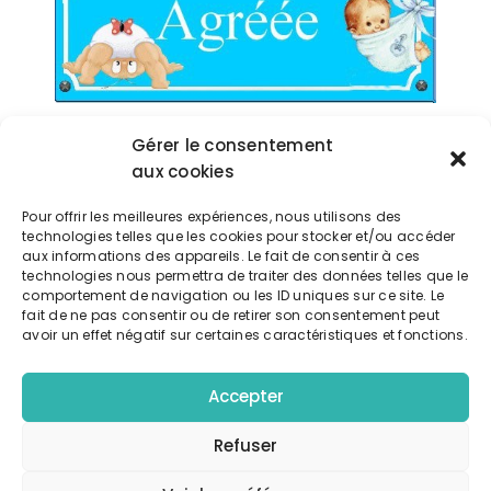
J’interviens en tant que formatrice en
Gérer le consentement
formation initiale auprès de futurs assistants
aux cookies
maternels agréés
Pour offrir les meilleures expériences, nous utilisons des
technologies telles que les cookies pour stocker et/ou accéder
Exporter vers google calendrier
aux informations des appareils. Le fait de consentir à ces
technologies nous permettra de traiter des données telles que le
comportement de navigation ou les ID uniques sur ce site. Le
Télécharger l'événement
fait de ne pas consentir ou de retirer son consentement peut
avoir un effet négatif sur certaines caractéristiques et fonctions.
Accepter
Détails
Refuser
DATE:
12 avril 2022