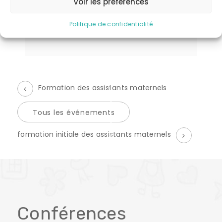
Voir les préférences
CATÉGORIE D’ÉVÈNEMENT:
formation d'asmats
Politique de confidentialité
Formation des assistants maternels
Tous les événements
É
formation initiale des assistants maternels
v
è
n
e
Conférences