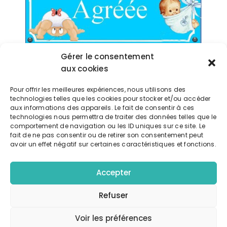
Gérer le consentement
J’interviens en tant que formatrice en
aux cookies
formation initiale auprès de futurs assistants
maternels agréés
Pour offrir les meilleures expériences, nous utilisons des
technologies telles que les cookies pour stocker et/ou accéder
aux informations des appareils. Le fait de consentir à ces
Exporter vers google calendrier
technologies nous permettra de traiter des données telles que le
comportement de navigation ou les ID uniques sur ce site. Le
fait de ne pas consentir ou de retirer son consentement peut
Télécharger l'événement
avoir un effet négatif sur certaines caractéristiques et fonctions.
Accepter
Refuser
Détails
DATE:
Voir les préférences
6 avril 2023