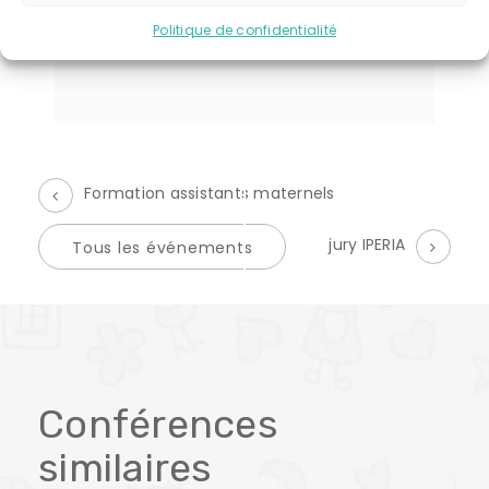
CATÉGORIE D’ÉVÈNEMENT:
Politique de confidentialité
formation initiale asmats
Formation assistants maternels
É
jury IPERIA
Tous les événements
v
è
n
Conférences
e
similaires
m