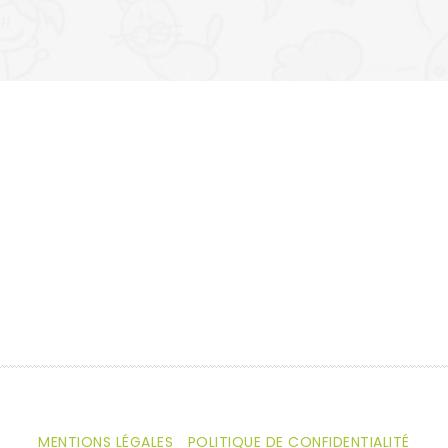
e
n
t
N
a
v
i
g
a
t
i
MENTIONS LÉGALES
POLITIQUE DE CONFIDENTIALITÉ