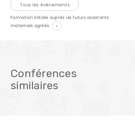
Tous les événements
É
Formation initiale auprès de futurs assistants
v
maternels agréés
è
n
e
m
Conférences
e
similaires
n
t
N
a