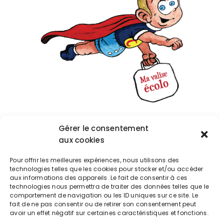
Atelier Jouer sainement en réduisant les
Gérer le consentement
perturbateurs endocriniens Avec les assistants
aux cookies
maternels du RPE de Buxerolles
Pour offrir les meilleures expériences, nous utilisons des
technologies telles que les cookies pour stocker et/ou accéder
aux informations des appareils. Le fait de consentir à ces
technologies nous permettra de traiter des données telles que le
Exporter vers google calendrier
comportement de navigation ou les ID uniques sur ce site. Le
fait de ne pas consentir ou de retirer son consentement peut
avoir un effet négatif sur certaines caractéristiques et fonctions.
Télécharger l'événement