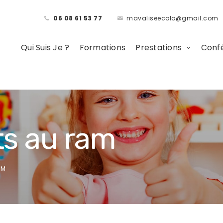
06 08 61 53 77
mavaliseecolo@gmail.com
Qui Suis Je ?
Formations
Prestations
Confé
ts au ram
AM