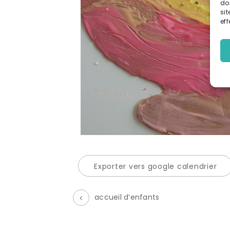
do
sit
eff
Exporter vers google calendrier
accueil d’enfants
É