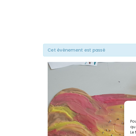
Cet évènement est passé
Pou
qu
Le 