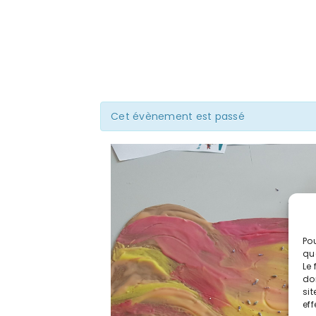
Cet évènement est passé
Pou
qu
Le 
do
sit
eff