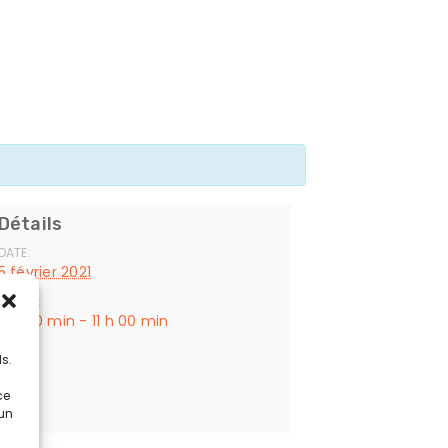
Détails
DATE:
5 février 2021
HEURE :
9 h 00 min - 11 h 00 min
s
Lieu
s.
Cissé
ce
 un