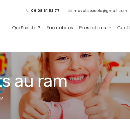
06 08 61 53 77
mavaliseecolo@gmail.com
Qui Suis Je ?
Formations
Prestations
Confé
ts au ram
AM