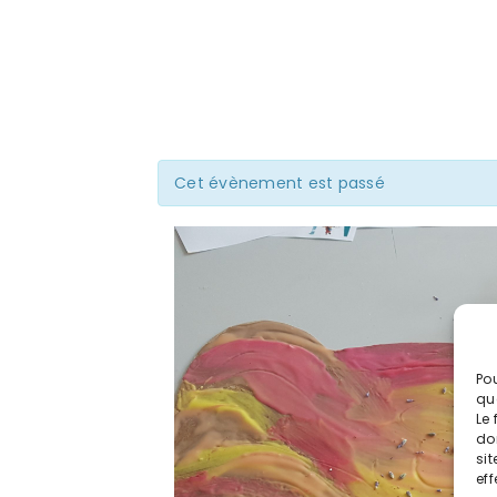
Cet évènement est passé
Pou
qu
Le 
do
sit
eff