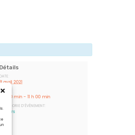
Détails
DATE:
8 avril 2021
HEURE :
9 h 30 min - 11 h 00 min
s
CATÉGORIE D’ÉVÈNEMENT:
s.
Ateliers
ce
Lieu
 un
Cissé