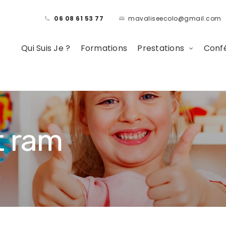
06 08 61 53 77
mavaliseecolo@gmail.com
Qui Suis Je ?
Formations
Prestations
Confé
t ram