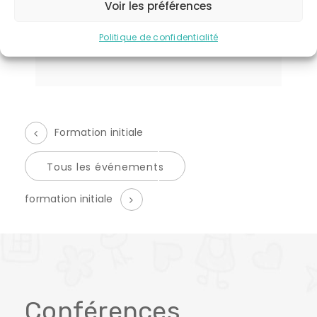
10 h 00 min - 11 h 30 min
Voir les préférences
CATÉGORIE D’ÉVÈNEMENT:
Ateliers
Politique de confidentialité
Formation initiale
Tous les événements
É
formation initiale
v
è
n
e
Conférences