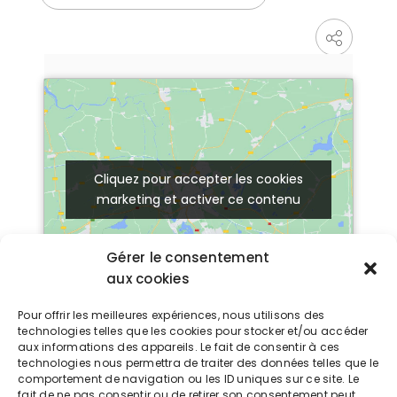
Cliquez pour accepter les cookies
Cliquez pour accepter les cookies
marketing et activer ce contenu
marketing et activer ce contenu
Gérer le consentement
aux cookies
Pour offrir les meilleures expériences, nous utilisons des
technologies telles que les cookies pour stocker et/ou accéder
Détails
aux informations des appareils. Le fait de consentir à ces
DATE:
technologies nous permettra de traiter des données telles que le
25 septembre 2022
comportement de navigation ou les ID uniques sur ce site. Le
fait de ne pas consentir ou de retirer son consentement peut