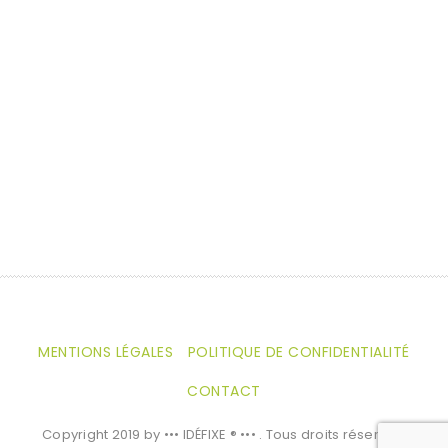
N
a
v
i
g
a
t
i
o
MENTIONS LÉGALES
POLITIQUE DE CONFIDENTIALITÉ
n
CONTACT
Copyright 2019 by ••• IDÉFIXE ® ••• . Tous droits réservés.