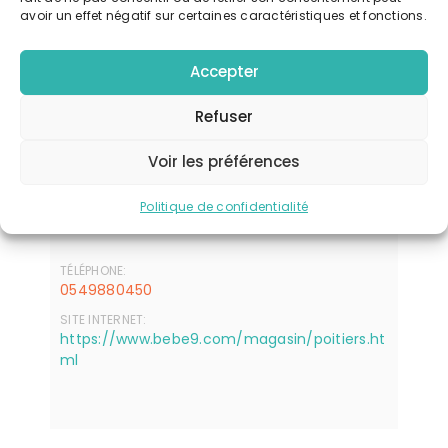
HEURE :
avoir un effet négatif sur certaines caractéristiques et fonctions.
10 h 00 min - 12 h 00 min
CATÉGORIE D’ÉVÈNEMENT:
Accepter
Ateliers
Refuser
Lieu
Poitiers
Voir les préférences
4, route de la Saulaie
Poitiers
,
86000
Politique de confidentialité
+ Google Map
TÉLÉPHONE:
0549880450
SITE INTERNET:
https://www.bebe9.com/magasin/poitiers.ht
ml