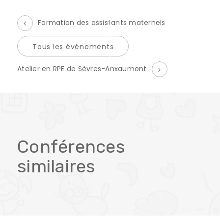
Formation des assistants maternels
Tous les événements
É
Atelier en RPE de Sèvres-Anxaumont
v
è
n
e
Conférences
m
similaires
e
n
t