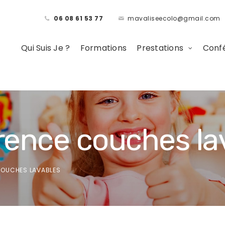
06 08 61 53 77
mavaliseecolo@gmail.com
Qui Suis Je ?
Formations
Prestations
Confé
érence couches la
COUCHES LAVABLES