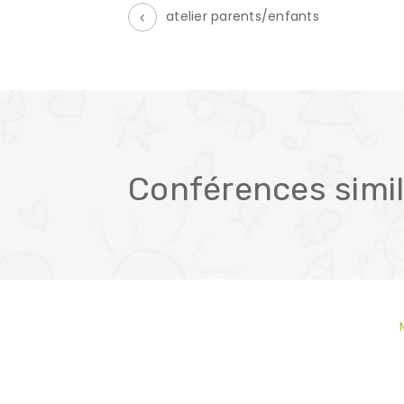
atelier parents/enfants
É
v
è
n
e
Conférences simil
m
e
n
t
N
a