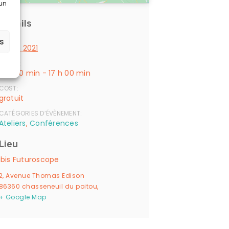
 un
Détails
DATE:
es
19 juin 2021
HEURE :
15 h 00 min - 17 h 00 min
COST:
gratuit
CATÉGORIES D’ÉVÈNEMENT:
Ateliers
,
Conférences
Lieu
ibis Futuroscope
2, Avenue Thomas Edison
86360 chasseneuil du poitou
,
+ Google Map