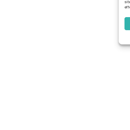
sit
eff