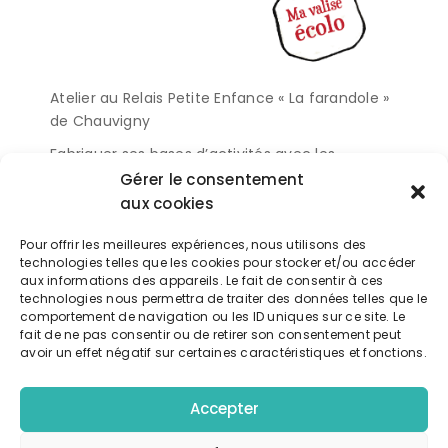
Atelier au Relais Petite Enfance « La farandole »
de Chauvigny
Fabriquer ses bases d’activités avec les
produits du placard
Gérer le consentement
aux cookies
Exporter vers google calendrier
Pour offrir les meilleures expériences, nous utilisons des
technologies telles que les cookies pour stocker et/ou accéder
aux informations des appareils. Le fait de consentir à ces
Télécharger l'événement
technologies nous permettra de traiter des données telles que le
comportement de navigation ou les ID uniques sur ce site. Le
fait de ne pas consentir ou de retirer son consentement peut
avoir un effet négatif sur certaines caractéristiques et fonctions.
Accepter
Détails
DATE: