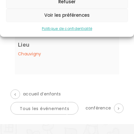
Refuser
25 novembre 2021
HEURE :
Voir les préférences
9 h 00 min - 11 h 00 min
CATÉGORIE D’ÉVÈNEMENT:
Politique de confidentialité
Ateliers
Lieu
Chauvigny
accueil d’enfants
É
conférence
Tous les événements
v
è